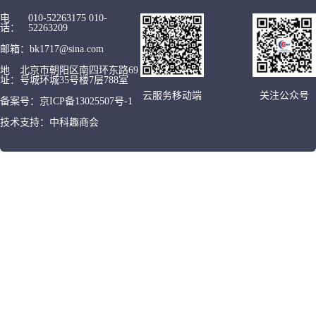
电
010-52263175 010-
话：
52263209
邮箱：
bk1717@sina.com
地
北京市朝阳区南四环东路69
址：
号城环城35号楼7层788室
云服务移动端
关注公众号
备案号：
京ICP备13025507号-1
技术支持：
中科趣商会