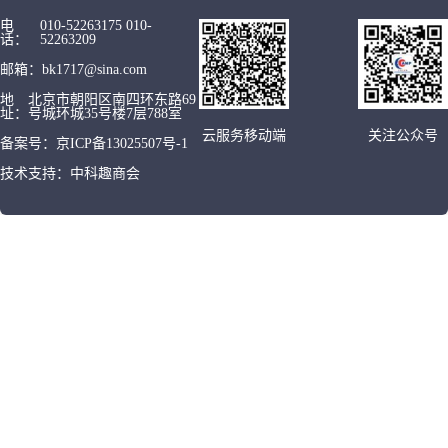
电
010-52263175 010-
话：
52263209
邮箱：
bk1717@sina.com
地
北京市朝阳区南四环东路69
址：
号城环城35号楼7层788室
云服务移动端
关注公众号
备案号：
京ICP备13025507号-1
技术支持：
中科趣商会