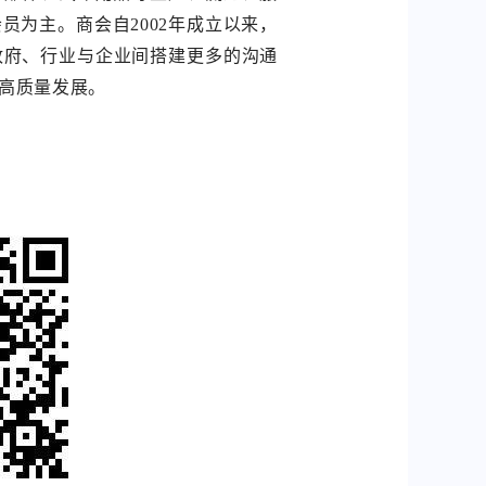
会
员为
主
。
商
会
自
2
0
0
2
年成
立以
来
，
建更多
的沟通
政府
、行业与
企
业间
搭
高质量
发展。