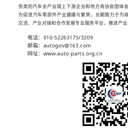
务
类
的
汽
车全
产
业
链
上
下游
企
业
和
地
方商协
会
团
体
为
促
进
汽车零部件产业
健康与繁
荣，长期
致力
于为
交流
、产业对接和合作发展专
业服务平台，推进产业
电话：010-52263175/3209
邮箱：autogov@163.com
网址：www.auto-parts.org.cn