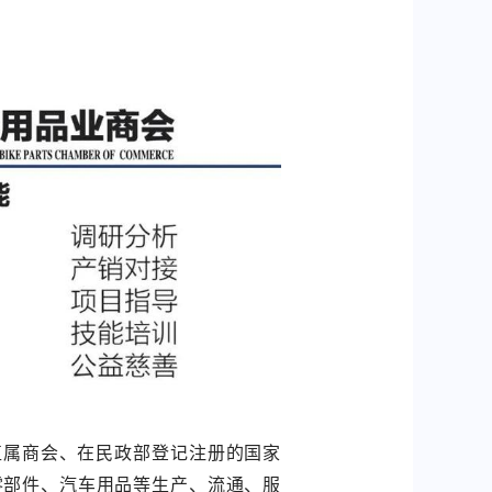
直属商
会
、在民政部登记注册的国家
零部件、
汽车用
品等
生
产
、
流
通
、
服