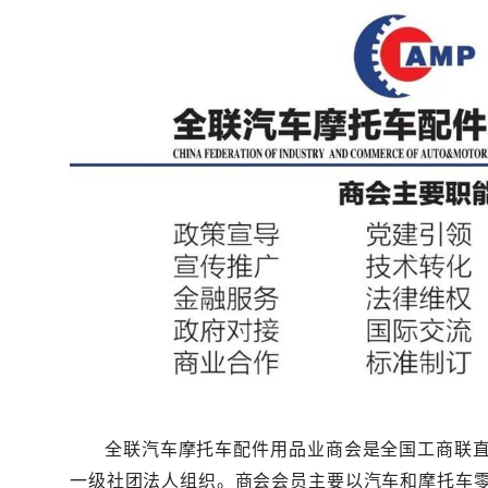
全联汽车摩托
车配件用品业
商会
是全国工商
联
一
级
社团
法
人
组
织
。
商
会
会
员
主要
以
汽
车和摩
托
车