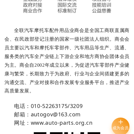
全联汽车摩托
车配件用品业
商
会
是全国工
商
联直属商
会
、在民政部登记注册的国家
一
级
社团
法
人
组
织
。
商
会
会
员
主要
以
汽
车和摩
托
车零部件、
汽车用
品等
生
产
、
流
通
、
服
务
类
的
汽
车
全
产
业
链
上
下游
企
业
和
地
方
商协
会
团
体会
员
为
主
。
商
会
自
2
0
0
2
年成
立以
来
，
为
促
进
汽车零部
件产业
健
建更
多
的
康与繁
荣，长期
致力
于为
政府
、行业与
企
业间
搭
沟通交流
、产
业对接和合作发展专
业服务平台，推进产业
高质量
发展。
电话：010-52263175/3209
邮箱：autogov@163.com
网址：www.auto-parts.org.cn
成为会员