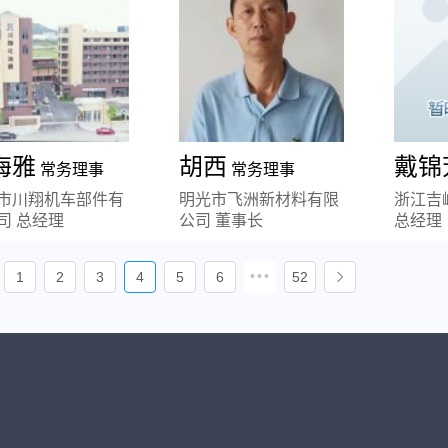
海雅
胡西
戴锦
常务理事
常务理事
市川翔机车部件有
明光市飞洲新材料有限
浙江吉
司 总经理
公司 董事长
总经理
•••
1
2
3
4
5
6
52